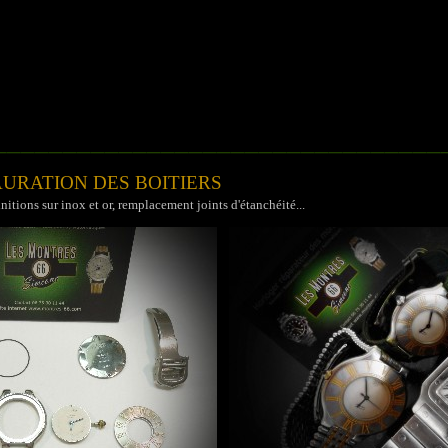
________________________________
AURATION DES BOITIERS
initions sur inox et or, remplacement
joints d'étanchéité...