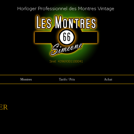
Montres
Tarifs / Prix
Achat
CARTIER Restaurations Réparations Révision des montres par Joël Simeone
ER