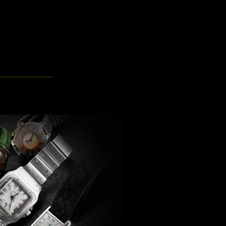
________