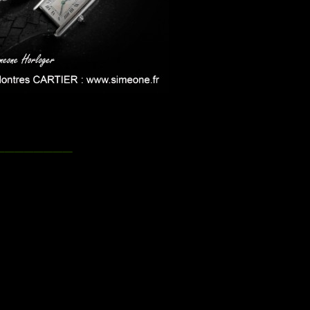
________